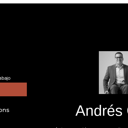
abajo
TO
Andrés 
ons