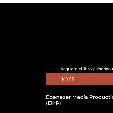
Adquiera el libro pulsando 
$
18.95
AÑADIR AL CARRI
Ebenezer Media Producti
(EMP)